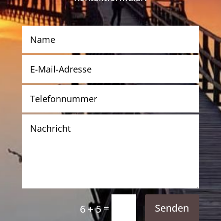
=
Senden
6 + 5