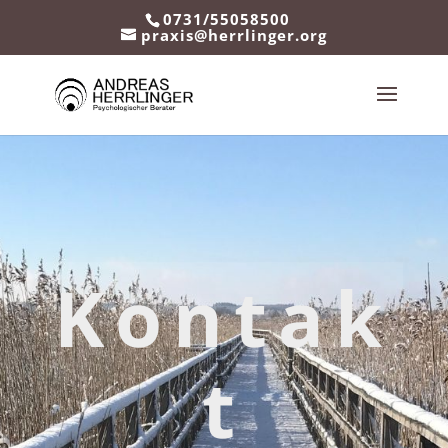
0731/55058500
praxis@herrlinger.org
Kontak
t