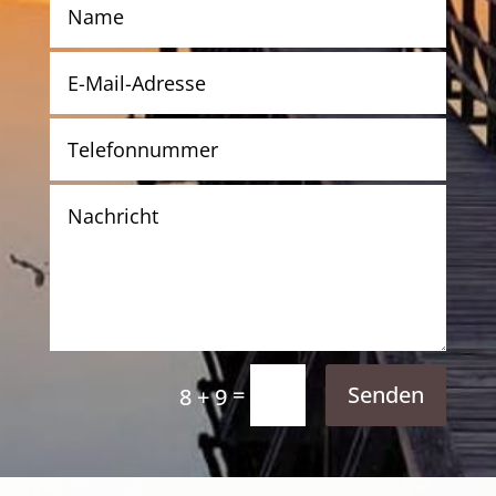
=
Senden
8 + 9